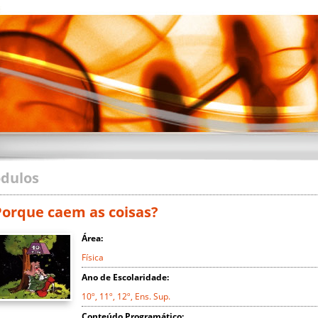
dulos
Porque caem as coisas?
Área:
Física
Ano de Escolaridade:
10º, 11º, 12º, Ens. Sup.
Conteúdo Programático: