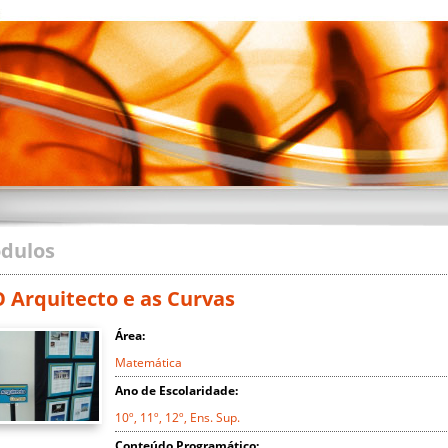
dulos
O Arquitecto e as Curvas
Área:
Matemática
Ano de Escolaridade:
10º, 11º, 12º, Ens. Sup.
Conteúdo Programático: