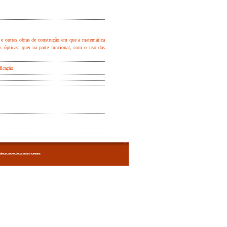
 e outras obras de construção em que a matemática
es ópticas, quer na parte funcional, com o uso das
ficação.