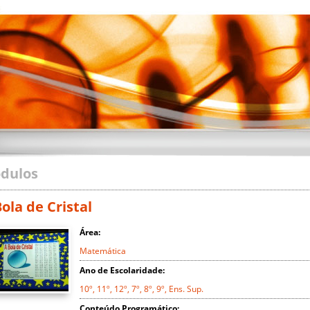
dulos
ola de Cristal
Área:
Matemática
Ano de Escolaridade:
10º, 11º, 12º, 7º, 8º, 9º, Ens. Sup.
Conteúdo Programático: