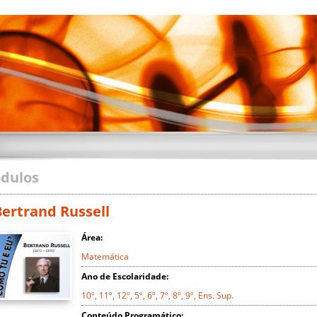
dulos
Bertrand Russell
Área:
Matemática
Ano de Escolaridade:
10º, 11º, 12º, 5º, 6º, 7º, 8º, 9º, Ens. Sup.
Conteúdo Programático: