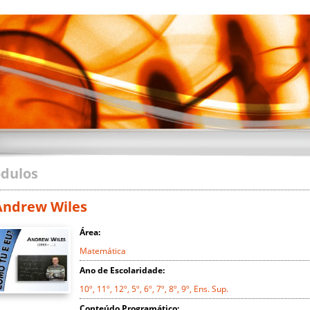
dulos
Andrew Wiles
Área:
Matemática
Ano de Escolaridade:
10º, 11º, 12º, 5º, 6º, 7º, 8º, 9º, Ens. Sup.
Conteúdo Programático: